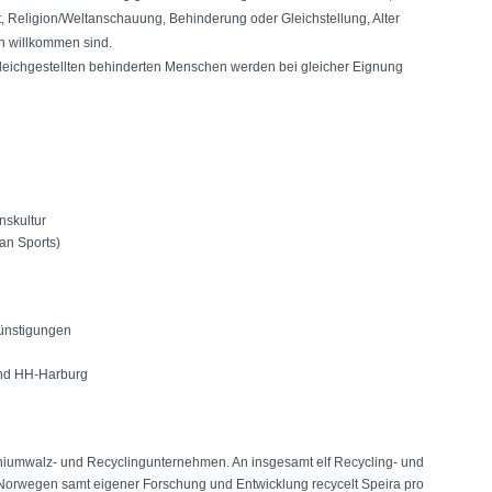
ft, Religion/Weltanschauung, Behinderung oder Gleichstellung, Alter
en willkommen sind.
ichgestellten behinderten Menschen werden bei gleicher Eignung
nskultur
an Sports)
günstigungen
und HH-Harburg
iniumwalz- und Recyclingunternehmen. An insgesamt elf Recycling- und
Norwegen samt eigener Forschung und Entwicklung recycelt Speira pro