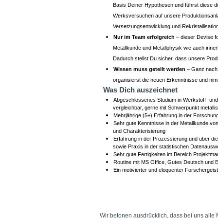
Basis Deiner Hypothesen und führst diese 
Werksversuchen auf unsere Produktionsanl
Versetzungsentwicklung und Rekristallisati
Nur im Team erfolgreich
– dieser Devise f
Metallkunde und Metallphysik wie auch inner
Dadurch stellst Du sicher, dass unsere Produ
Wissen muss geteilt werden
– Ganz nach d
organisierst die neuen Erkenntnisse und ni
Was Dich auszeichnet
Abgeschlossenes Studium in Werkstoff- und
vergleichbar, gerne mit Schwerpunkt metalli
Mehrjährige (5+) Erfahrung in der Forschung 
Sehr gute Kenntnisse in der Metallkunde vo
und Charakterisierung
Erfahrung in der Prozessierung und über d
sowie Praxis in der statistischen Datenausw
Sehr gute Fertigkeiten im Bereich Projektm
Routine mit MS Office, Gutes Deutsch und En
Ein motivierter und eloquenter Forschergeist
#LI-EV1
#LI-Hybrid
Wir betonen ausdrücklich, dass bei uns alle