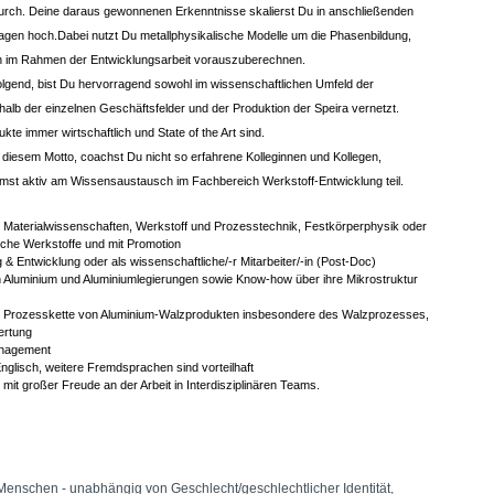
durch. Deine daraus gewonnenen Erkenntnisse skalierst Du in anschließenden
agen hoch.
Dabei nutzt Du metallphysikalische Modelle um die Phasenbildung,
on im Rahmen der Entwicklungsarbeit vorauszuberechnen.
olgend, bist Du hervorragend sowohl im wissenschaftlichen Umfeld der
halb der einzelnen Geschäftsfelder und der Produktion der Speira vernetzt.
kte immer wirtschaftlich und State of the Art sind.
iesem Motto, coachst Du nicht so erfahrene Kolleginnen und Kollegen,
mmst aktiv am Wissensaustausch im Fachbereich Werkstoff-Entwicklung teil.
 Materialwissenschaften, Werkstoff und Prozesstechnik, Festkörperphysik oder
sche Werkstoffe und mit Promotion
& Entwicklung oder als wissenschaftliche/-r Mitarbeiter/-in (Post-Doc)
n Aluminium und Aluminiumlegierungen sowie Know-how über ihre Mikrostruktur
ie Prozesskette von Aluminium-Walzprodukten insbesondere des Walzprozesses,
ertung
anagement
glisch, weitere Fremdsprachen sind vorteilhaft
 mit großer Freude an der Arbeit in Interdisziplinären Teams.
 Menschen - unabhängig von Geschlecht/geschlechtlicher Identität,