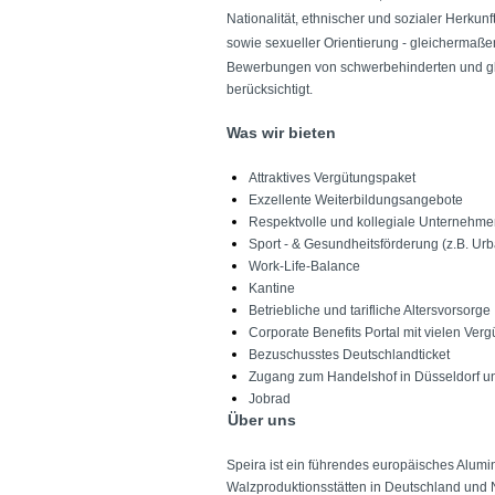
Nationalität, ethnischer und sozialer Herkun
sowie sexueller Orientierung - gleichermaß
Bewerbungen von schwerbehinderten und gle
berücksichtigt.
Was wir bieten
Attraktives Vergütungspaket
Exzellente Weiterbildungsangebote
Respektvolle und kollegiale Unternehme
Sport - & Gesundheitsförderung (z.B. Urb
Work-Life-Balance
Kantine
Betriebliche und tarifliche Altersvorsorge
Corporate Benefits Portal mit vielen Ver
Bezuschusstes Deutschlandticket
Zugang zum Handelshof in Düsseldorf 
Jobrad
Über uns
Speira ist ein führendes europäisches Alum
Walzproduktionsstätten in Deutschland und 