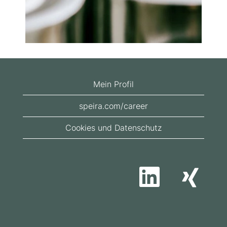
Mein Profil
speira.com/career
Cookies und Datenschutz
W
W
i
i
r
r
d
d
a
a
u
u
f
f
e
e