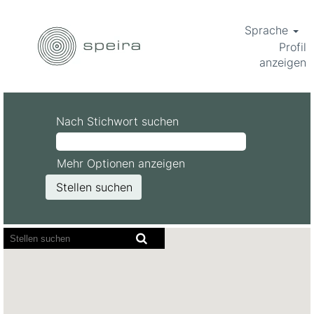
Sprache
Profil
anzeigen
Nach Stichwort suchen
Mehr Optionen anzeigen
Bildschirmausleseprogramme
können
die
folgende
durchsuchbare
Karte