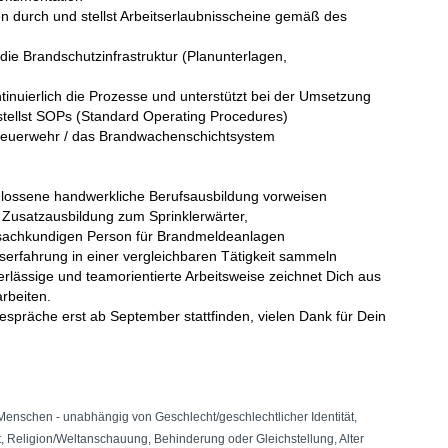
n durch und stellst Arbeitserlaubnisscheine gemäß des
 die Brandschutzinfrastruktur (Planunterlagen,
inuierlich die Prozesse und unterstützt bei der Umsetzung
stellst SOPs (Standard Operating Procedures)
rkfeuerwehr / das Brandwachenschichtsystem
hlossene handwerkliche Berufsausbildung vorweisen
 Zusatzausbildung zum Sprinklerwärter,
sachkundigen Person für Brandmeldeanlagen
fserfahrung in einer vergleichbaren Tätigkeit sammeln
rlässige und teamorientierte Arbeitsweise zeichnet Dich aus
arbeiten.
spräche erst ab September stattfinden, vielen Dank für Dein
 Menschen - unabhängig von Geschlecht/geschlechtlicher Identität,
ft, Religion/Weltanschauung, Behinderung oder Gleichstellung, Alter