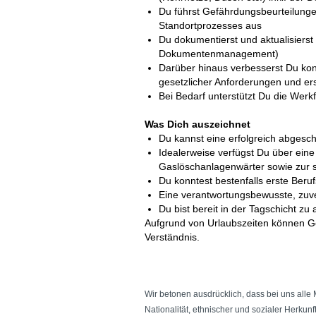
Du führst Gefährdungsbeurteilunge
Standortprozesses aus
Du dokumentierst und aktualisierst
Dokumentenmanagement)
Darüber hinaus verbesserst Du kont
gesetzlicher Anforderungen und er
Bei Bedarf unterstützt Du die We
Was Dich auszeichnet
Du kannst eine erfolgreich abgesc
Idealerweise verfügst Du über eine
Gaslöschanlagenwärter sowie zur 
Du konntest bestenfalls erste Beru
Eine verantwortungsbewusste, zuve
Du bist bereit in der Tagschicht zu 
Aufgrund von Urlaubszeiten können Ge
Verständnis.
#LI-ER1
#LI-Onsite
Wir betonen ausdrücklich, dass bei uns alle
Nationalität, ethnischer und sozialer Herkun