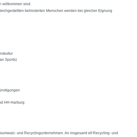
en willkommen sind.
ichgestellten behinderten Menschen werden bei gleicher Eignung
nskultur
an Sports)
günstigungen
und HH-Harburg
iniumwalz- und Recyclingunternehmen. An insgesamt elf Recycling- und