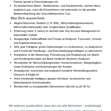
Partner gezielt in Entscheidungen ein.
Du beobachtest Markt
, Wettbewerbs
und Kundentrends, wertest diese
‑
‑
analytisch aus, nutzt die Erkenntnisse und unterstützt so die gezielte
Weiterentwicklung des Geschäftsbereichs Can.
Was Dich auszeichnet
Abgeschlossenes Studium (z. B. BWL, Wirtschaftsingenieurwesen,
Wirtschaftsmathematik) oder vergleichbare Qualifikation
Erfahrung (mind. 5 Jahre) im Vertrieb oder Key Account Management im
industriellen Umfeld
Ausgeprägte Zahlenaffinität und Freude an Analysen, Forecasts, Umsatz-
und Ergebnissteuerung
Sehr gute Fähigkeit, große Datenmengen zu strukturieren, zu analysieren
und in konkrete Handlungs
und Entscheidungsgrundlagen zu übersetzen
‑
Kompetenz in der Bewertung, Priorisierung und Realisierung von Markt
‑
und Kundenpotenzialen auf Basis fundierter Business-Analysen
Verständnis für Wertschöpfungsketten, Kostenstrukturen, Margenlogiken
sowie Endmärkte und Anwendungen der Kunden
Strategische, souveräne und analytisch fundierte Verhandlungsstärke
(Deutsch & Englisch)
Hohe emotionale Intelligenz gepaart mit klarer, strukturierter und
faktenbasierter Kommunikation
Bereitschaft zu europaweiten Dienstreisen (derzeit ca.20-30 %)
#LI-EV1
#LI-Hybrid
Wir betonen ausdrücklich, dass bei uns alle Menschen - unabhängig