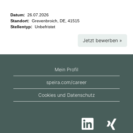
Datum:
26.07.2026
Standort:
Grevenbroich, DE, 41515
Stellentyp:
Unbefristet
Jetzt bewerben »
Mein Profil
speira.com/career
Cookies und Datenschutz
W
W
i
i
r
r