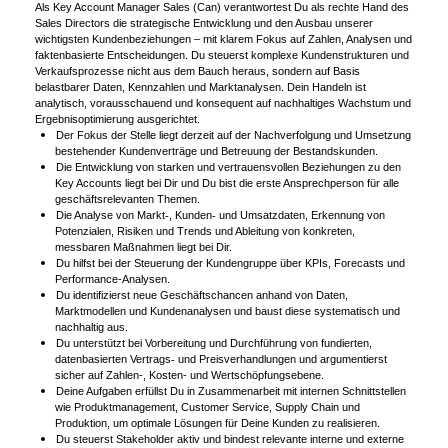
Als Key Account Manager Sales (Can) verantwortest Du als rechte Hand des
Sales Directors die strategische Entwicklung und den Ausbau unserer
wichtigsten Kundenbeziehungen – mit klarem Fokus auf Zahlen, Analysen und
faktenbasierte Entscheidungen. Du steuerst komplexe Kundenstrukturen und
Verkaufsprozesse nicht aus dem Bauch heraus, sondern auf Basis
belastbarer Daten, Kennzahlen und Marktanalysen. Dein Handeln ist
analytisch, vorausschauend und konsequent auf nachhaltiges Wachstum und
Ergebnisoptimierung ausgerichtet.
Der Fokus der Stelle liegt derzeit auf der Nachverfolgung und Umsetzung
bestehender Kundenverträge und Betreuung der Bestandskunden.
Die Entwicklung von starken und vertrauensvollen Beziehungen zu den
Key Accounts liegt bei Dir und Du bist die erste Ansprechperson für alle
geschäftsrelevanten Themen.
Die Analyse von Markt
, Kunden
und Umsatzdaten, Erkennung von
‑
‑
Potenzialen, Risiken und Trends und Ableitung von konkreten,
messbaren Maßnahmen liegt bei Dir.
Du hilfst bei der Steuerung der Kundengruppe über KPIs, Forecasts und
Performance-Analysen.
Du identifizierst neue Geschäftschancen anhand von Daten,
Marktmodellen und Kundenanalysen und baust diese systematisch und
nachhaltig aus.
Du unterstützt bei Vorbereitung und Durchführung von fundierten,
datenbasierten Vertrags
und Preisverhandlungen und argumentierst
‑
sicher auf Zahlen-, Kosten- und Wertschöpfungsebene.
Deine Aufgaben erfüllst Du in Zusammenarbeit mit internen Schnittstellen
wie Produktmanagement, Customer Service, Supply Chain und
Produktion, um optimale Lösungen für Deine Kunden zu realisieren.
Du steuerst Stakeholder aktiv und bindest relevante interne und externe