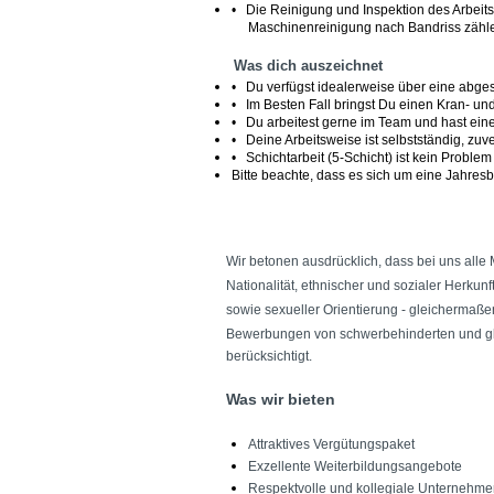
• Die Reinigung und Inspektion des Arbeit
Maschinenreinigung nach Bandriss zähl
Was dich auszeichnet
• Du verfügst idealerweise über eine abge
• Im Besten Fall bringst Du einen Kran- un
• Du arbeitest gerne im Team und hast eine 
• Deine Arbeitsweise ist selbstständig, zuver
• Schichtarbeit (5-Schicht) ist kein Problem 
Bitte beachte, dass es sich um eine Jahresb
#LI-ER1
#LI-Onsite
Wir betonen ausdrücklich, dass bei uns alle
Nationalität, ethnischer und sozialer Herkun
sowie sexueller Orientierung - gleichermaß
Bewerbungen von schwerbehinderten und gle
berücksichtigt.
Was wir bieten
Attraktives Vergütungspaket
Exzellente Weiterbildungsangebote
Respektvolle und kollegiale Unternehme