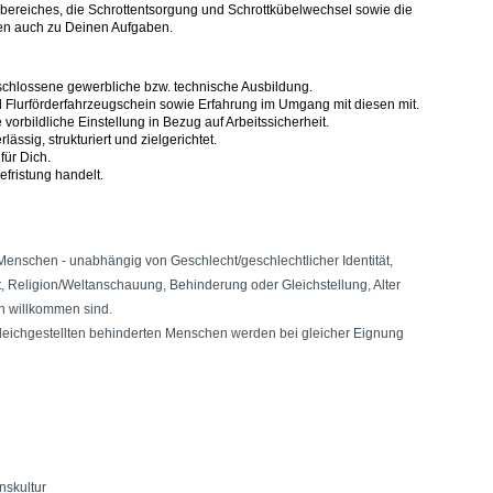
sbereiches, die Schrottentsorgung und Schrottkübelwechsel sowie die
en auch zu Deinen Aufgaben.
schlossene gewerbliche bzw. technische Ausbildung.
d Flurförderfahrzeugschein sowie Erfahrung im Umgang mit diesen mit.
vorbildliche Einstellung in Bezug auf Arbeitssicherheit.
lässig, strukturiert und zielgerichtet.
für Dich.
efristung handelt.
 Menschen - unabhängig von Geschlecht/geschlechtlicher Identität,
ft, Religion/Weltanschauung, Behinderung oder Gleichstellung, Alter
en willkommen sind.
ichgestellten behinderten Menschen werden bei gleicher Eignung
nskultur