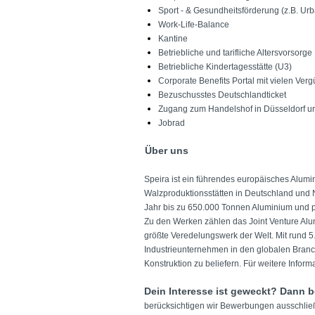
Sport - & Gesundheitsförderung (z.B. Urb
Work-Life-Balance
Kantine
Betriebliche und tarifliche Altersvorsorge
Betriebliche Kindertagesstätte (U3)
Corporate Benefits Portal mit vielen Ver
Bezuschusstes Deutschlandticket
Zugang zum Handelshof in Düsseldorf 
Jobrad
Über uns
Speira ist ein führendes europäisches Alum
Walzproduktionsstätten in Deutschland und 
Jahr bis zu 650.000 Tonnen Aluminium und p
Zu den Werken zählen das Joint Venture Alu
größte Veredelungswerk der Welt. Mit rund 5.
Industrieunternehmen in den globalen Bran
Konstruktion zu beliefern. Für weitere Info
Dein Interesse ist geweckt? Dann b
berücksichtigen wir Bewerbungen ausschließ