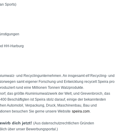
an Sports)
günstigungen
und HH-Harburg
iniumwalz- und Recyclingunternehmen. An insgesamt elf Recycling- und
Norwegen samt eigener Forschung und Entwicklung recycelt Speira pro
roduziert rund eine Millionen Tonnen Walzprodukte.
norf, das größte Aluminiumwalzwerk der Welt, und Grevenbroich, das
400 Beschäftigten ist Speira stolz darauf, einige der bekanntesten
chen Automobil, Verpackung, Druck, Maschinenbau, Bau und
rmationen besuchen Sie gerne unsere Website
speira.com
.
ewirb dich jetzt!
(Aus datenschutzrechtlichen Gründen
lich über unser Bewerbungsportal.)