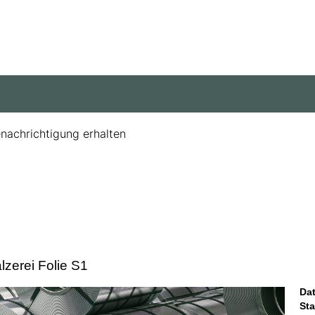
enachrichtigung erhalten
zerei Folie S1
Da
St