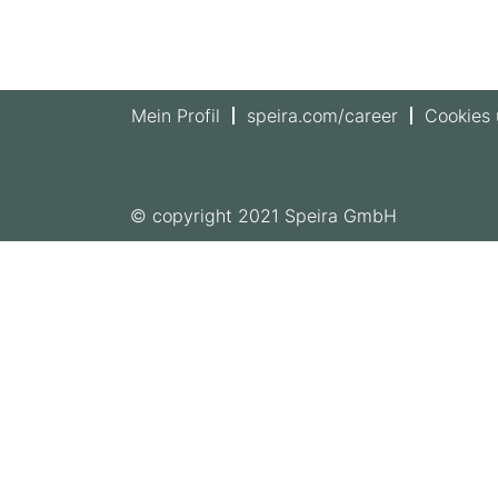
Mein Profil
speira.com/career
Cookies
© copyright 2021 Speira GmbH