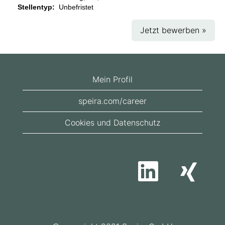
Stellentyp:
Unbefristet
Jetzt bewerben »
Mein Profil
speira.com/career
Cookies und Datenschutz
W
W
i
i
r
r
d
d
a
a
u
u
f
f
e
e