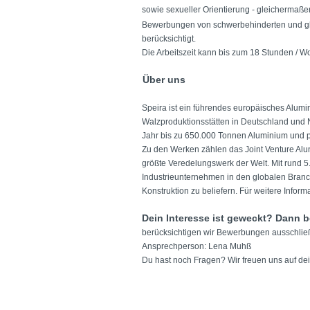
sowie sexueller Orientierung - gleichermaß
Bewerbungen von schwerbehinderten und gle
berücksichtigt.
Die Arbeitszeit kann bis zum 18 Stunden / Woc
Über uns
Speira ist ein führendes europäisches Alum
Walzproduktionsstätten in Deutschland und 
Jahr bis zu 650.000 Tonnen Aluminium und p
Zu den Werken zählen das Joint Venture Alu
größte Veredelungswerk der Welt. Mit rund 5.
Industrieunternehmen in den globalen Bran
Konstruktion zu beliefern. Für weitere Info
Dein Interesse ist geweckt? Dann b
berücksichtigen wir Bewerbungen ausschließ
Ansprechperson:
Lena Muhß
Du hast noch Fragen? Wir freuen uns auf de