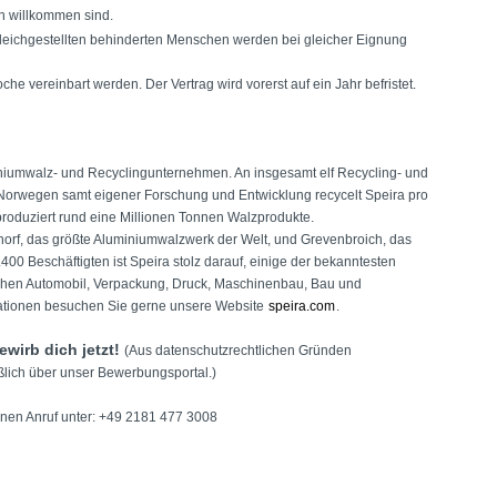
en willkommen sind.
ichgestellten behinderten Menschen werden bei gleicher Eignung
he vereinbart werden. Der Vertrag wird vorerst auf ein Jahr befristet.
iniumwalz- und Recyclingunternehmen. An insgesamt elf Recycling- und
Norwegen samt eigener Forschung und Entwicklung recycelt Speira pro
roduziert rund eine Millionen Tonnen Walzprodukte.
norf, das größte Aluminiumwalzwerk der Welt, und Grevenbroich, das
400 Beschäftigten ist Speira stolz darauf, einige der bekanntesten
chen Automobil, Verpackung, Druck, Maschinenbau, Bau und
rmationen besuchen Sie gerne unsere Website
speira.com
.
ewirb dich jetzt!
(Aus datenschutzrechtlichen Gründen
lich über unser Bewerbungsportal.)
inen Anruf unter: +49 2181 477 3008