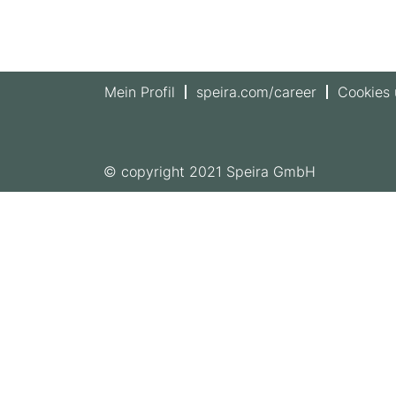
Mein Profil
speira.com/career
Cookies
© copyright 2021 Speira GmbH