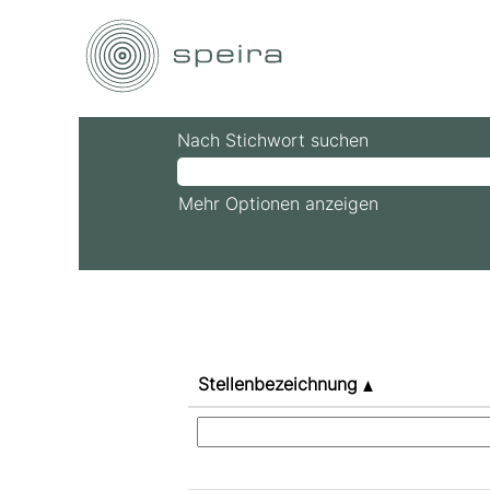
(aktuelle
Startseite
|
bei Speira
Seite)
Suchergebnisse für
"".
Nach Stichwort suchen
Mehr Optionen anzeigen
Stellenbezeichnung