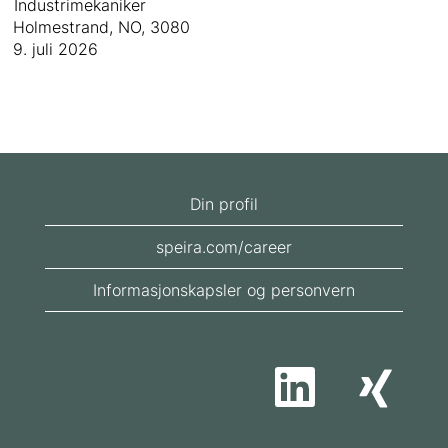
Industrimekaniker
Holmestrand, NO, 3080
9. juli 2026
Din profil
speira.com/career
Informasjonskapsler og personvern
Å
Å
p
p
n
n
e
e
s
s