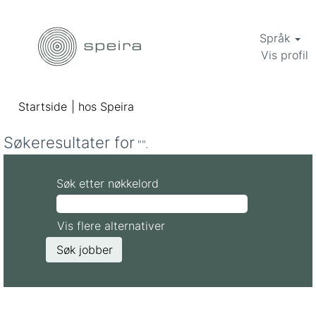
Språk
Vis profil
(gjeldende
Startside
|
hos Speira
side)
Søkeresultater for
"".
Søk etter nøkkelord
Vis flere alternativer